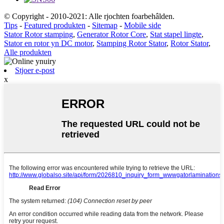
© Copyright - 2010-2021: Alle rjochten foarbehâlden.
Tips
-
Featured produkten
-
Sitemap
-
Mobile side
Stator Rotor stamping
,
Generator Rotor Core
,
Stat stapel lingte
,
Stator en rotor yn DC motor
,
Stamping Rotor Stator
,
Rotor Stator
,
Alle produkten
Stjoer e-post
x