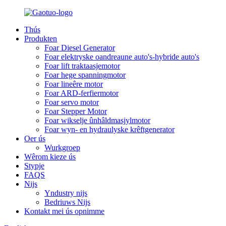
Thús
Produkten
Foar Diesel Generator
Foar elektryske oandreaune auto's-hybride auto's
Foar lift traktaasjemotor
Foar hege spanningmotor
Foar lineêre motor
Foar ARD-ferfiermotor
Foar servo motor
Foar Stepper Motor
Foar wikselje ûnhâldmasjylmotor
Foar wyn- en hydraulyske krêftgenerator
Oer ús
Wurkgroep
Wêrom kieze ús
Stypje
FAQS
Nijs
Yndustry nijs
Bedriuws Nijs
Kontakt mei ús opnimme