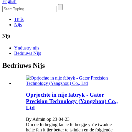
English
Thús
Nijs
Nijs
Yndustry nijs
Bedriuws Nijs
Bedriuws Nijs
Oprjochte in nije fabryk - Gator
Precision Technology (Yangzhou) Co.,
Ltd
By Admin op 23-04-23
Om de ferheging fan 'e ferheegje yn' e twadde
helte fan it jier better te tsjinjen en de folgjende