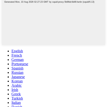
English
French
German
Portuguese
Spanish
Russian
Japanese
Korean
Arabic
Irish
Greek
Turkish
Italian
Danish