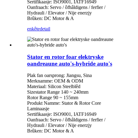
Sertifikaasje: ISO9001, IATF16949
Oanfraach: Servo / ôfhâldigens / ferfier /
Hydrauli / Elevator / Nije enerzjy
Brûken: DC Motor & A
enkête
detail
Stator en rotor foar elektryske
oandreaune auto's-hybride auto's
Plak fan oarsprong: Jiangsu, Sina
Merknamme: OEM & ODM
Materiaal: Silicon Steelblêd
Sizestator Range 140 ~ 240mm
Rotor Range 90 ~ 155mm
Produkt Namme: Stator & Rotor Core
Laminaasje
Sertifikaasje: ISO9001, IATF16949
Oanfraach: Servo / ôfhâldigens / ferfier /
Hydrauli / Elevator / Nije enerzjy
Brûken: DC Motor & A