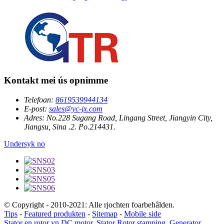
Kontakt mei ús opnimme
Telefoan:
8619539944134
E-post:
sales@yc-jx.com
Adres:
No.228 Sugang Road, Lingang Street, Jiangyin City,
Jiangsu, Sina .2. Po.214431.
Undersyk no
© Copyright - 2010-2021: Alle rjochten foarbehâlden.
Tips
-
Featured produkten
-
Sitemap
-
Mobile side
Stator en rotor yn DC motor
,
Stator Rotor stamping
,
Generator