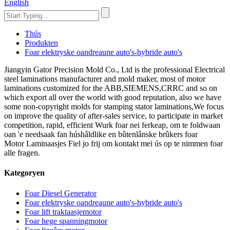
English
Thús
Produkten
Foar elektryske oandreaune auto's-hybride auto's
Jiangyin Gator Precision Mold Co., Ltd is the professional Electrical
steel laminations manufacturer and mold maker, most of motor
laminations customized for the ABB,SIEMENS,CRRC and so on
which export all over the world with good reputation, also we have
some non-copyright molds for stamping stator laminations,We focus
on improve the quality of after-sales service, to participate in market
competition, rapid, efficient Wurk foar nei ferkeap, om te foldwaan
oan 'e needsaak fan húshâldlike en bûtenlânske brûkers foar
Motor Laminaasjes Fiel jo frij om kontakt mei ús op te nimmen foar
alle fragen.
Kategoryen
Foar Diesel Generator
Foar elektryske oandreaune auto's-hybride auto's
Foar lift traktaasjemotor
Foar hege spanningmotor