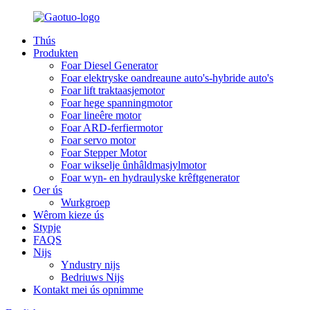
Thús
Produkten
Foar Diesel Generator
Foar elektryske oandreaune auto's-hybride auto's
Foar lift traktaasjemotor
Foar hege spanningmotor
Foar lineêre motor
Foar ARD-ferfiermotor
Foar servo motor
Foar Stepper Motor
Foar wikselje ûnhâldmasjylmotor
Foar wyn- en hydraulyske krêftgenerator
Oer ús
Wurkgroep
Wêrom kieze ús
Stypje
FAQS
Nijs
Yndustry nijs
Bedriuws Nijs
Kontakt mei ús opnimme