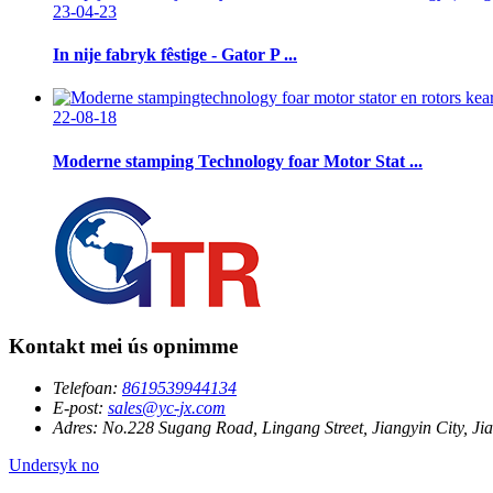
23-04-23
In nije fabryk fêstige - Gator P ...
22-08-18
Moderne stamping Technology foar Motor Stat ...
Kontakt mei ús opnimme
Telefoan:
8619539944134
E-post:
sales@yc-jx.com
Adres:
No.228 Sugang Road, Lingang Street, Jiangyin City, Jia
Undersyk no