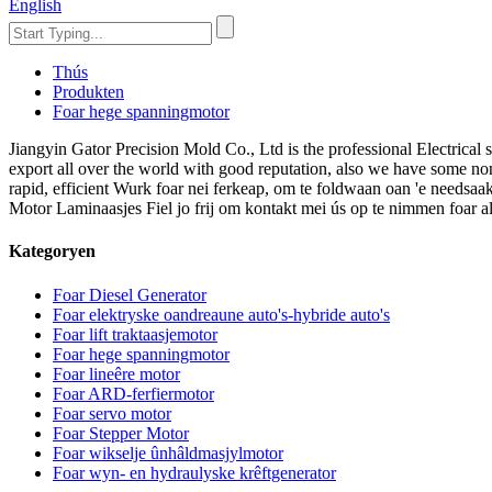
English
Thús
Produkten
Foar hege spanningmotor
Jiangyin Gator Precision Mold Co., Ltd is the professional Electri
export all over the world with good reputation, also we have some non-
rapid, efficient Wurk foar nei ferkeap, om te foldwaan oan 'e needsaa
Motor Laminaasjes Fiel jo frij om kontakt mei ús op te nimmen foar al
Kategoryen
Foar Diesel Generator
Foar elektryske oandreaune auto's-hybride auto's
Foar lift traktaasjemotor
Foar hege spanningmotor
Foar lineêre motor
Foar ARD-ferfiermotor
Foar servo motor
Foar Stepper Motor
Foar wikselje ûnhâldmasjylmotor
Foar wyn- en hydraulyske krêftgenerator