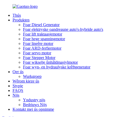
Thús
Produkten
Foar Diesel Generator
Foar elektryske oandreaune auto's-hybride auto's
Foar lift traktaasjemotor
Foar hege spanningmotor
Foar lineêre motor
Foar ARD-ferfiermotor
Foar servo motor
Foar Stepper Motor
Foar wikselje ûnhâldmasjylmotor
Foar wyn- en hydraulyske krêftgenerator
Oer ús
Wurkgroep
Wêrom kieze ús
Stypje
FAQS
Nijs
Yndustry nijs
Bedriuws Nijs
Kontakt mei ús opnimme