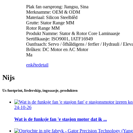
Plak fan oarsprong: Jiangsu, Sina
Merknamme: OEM & ODM
Materiaal: Silicon Steelblêd
Grutte: Stator Range MM
Rotor Range MM
Produkt Namme: Stator & Rotor Core Laminaasje
Sertifikaasje: ISO9001, IATF16949
Oanfraach: Servo / ôfhâldigens / ferfier / Hydrauli / Eleva
Brûken: DC Motor en AC Motor
Ma
enkête
detail
Nijs
Us fuotprint, liederskip, ingoaasje, produkten
24-10-26
Wat is de funksje fan 'e stasjon motor dat ik ...