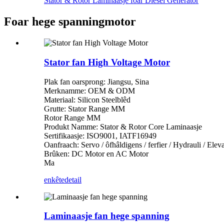
Stator & Rotor Laminaasje foar Diesel Generator
Foar hege spanningmotor
Stator fan High Voltage Motor
Plak fan oarsprong: Jiangsu, Sina
Merknamme: OEM & ODM
Materiaal: Silicon Steelblêd
Grutte: Stator Range MM
Rotor Range MM
Produkt Namme: Stator & Rotor Core Laminaasje
Sertifikaasje: ISO9001, IATF16949
Oanfraach: Servo / ôfhâldigens / ferfier / Hydrauli / Eleva
Brûken: DC Motor en AC Motor
Ma
enkête
detail
Laminaasje fan hege spanning