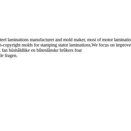
cal steel laminations manufacturer and mold maker, most of motor la
copyright molds for stamping stator laminations,We focus on improve the
k fan húshâldlike en bûtenlânske brûkers foar
le fragen.