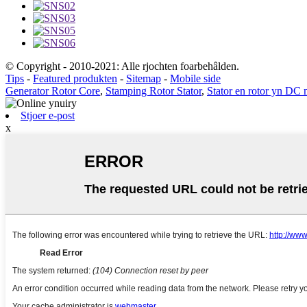
© Copyright - 2010-2021: Alle rjochten foarbehâlden.
Tips
-
Featured produkten
-
Sitemap
-
Mobile side
Generator Rotor Core
,
Stamping Rotor Stator
,
Stator en rotor yn DC 
Stjoer e-post
x