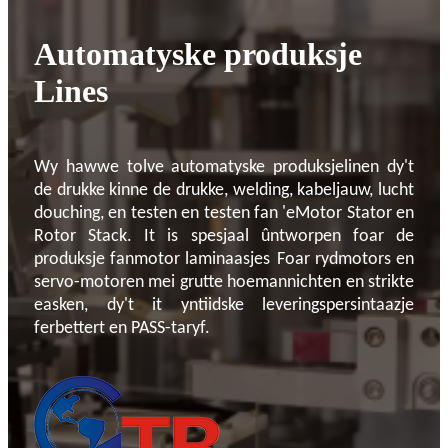
Automatyske produksje
Lines
Wy hawwe tolve automatyske produksjelinen dy't
de drukke kinne de drukke, welding, kabeljauw, lucht
douching, en testen en testen fan 'e
Motor Stator en
Rotor Stack
. It is spesjaal ûntworpen foar de
produksje fan
motor laminaasjes
Foar rydmotors en
servo-motoren mei grutte hoemannichten en strikte
easken, dy't it yntiidske leveringspersintaazje
ferbettert en PASS-taryf.