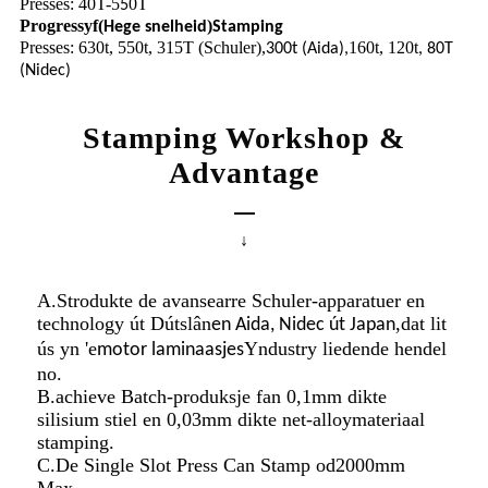
Presses: 40T-5
0T
5
Progressyf
(
)
Hege snelheid
Stamping
Presses: 630t, 550t, 315T (Schuler),
160t, 120t
300t (Aida),
, 80T
(Nidec)
Stamping Workshop &
Advantage
↓
A.Strodukte de avansearre Schuler-apparatuer en
technology út Dútslân
,
dat lit
en Aida, Nidec út Japan
ús yn 'e
Yndustry liedende hendel
motor laminaasjes
no.
B.achieve Batch-produksje fan 0,1mm dikte
silisium stiel en 0,03mm dikte net-alloymateriaal
stamping.
C.De Single Slot Press Can Stamp od2000mm
Max.