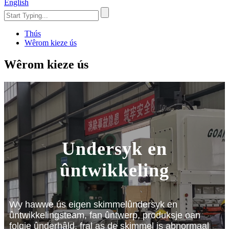
English
Thús
Wêrom kieze ús
Wêrom kieze ús
Undersyk en
ûntwikkeling
Wy hawwe ús eigen skimmelûndersyk en
ûntwikkelingsteam, fan ûntwerp, produksje oan
folgje ûnderhâld, fral as de skimmel is abnormaal