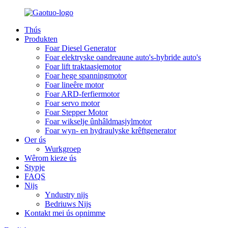
Thús
Produkten
Foar Diesel Generator
Foar elektryske oandreaune auto's-hybride auto's
Foar lift traktaasjemotor
Foar hege spanningmotor
Foar lineêre motor
Foar ARD-ferfiermotor
Foar servo motor
Foar Stepper Motor
Foar wikselje ûnhâldmasjylmotor
Foar wyn- en hydraulyske krêftgenerator
Oer ús
Wurkgroep
Wêrom kieze ús
Stypje
FAQS
Nijs
Yndustry nijs
Bedriuws Nijs
Kontakt mei ús opnimme