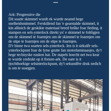
Ark: Progressive die
Dit soarte skimmel wurdt ek wurde neamd hege
snelheidsmimmel. Ferskillend fan 'e gearstalde skimmel, it
kin allinich de geskikte materiaal breed brûke foar fieding, it
stampen en sels-ynterlock direkt yn' e skimmel te foltôgjen
om de skimmel te foarmjen om de skimmel te foarmjen om
de stipe te foarmjen om de stipe te foarmjen.
D'r binne twa soarten sels-ynterlock. Ien is it sirkulêr sels-
ynterlockpunt foar de lytse grutte fan motorlaminaasjes, dy't
hege technyske easken hat. De stapels hoecht net twa kear
te wurde yndrukt op it fixture-ark. De oare is it
rjochthoekige selsinterlockpunt, dy't sekundêre druk nedich
is om te soargjen.