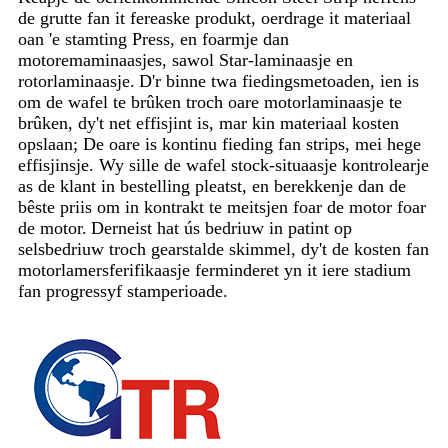
de grutte fan it fereaske produkt, oerdrage it materiaal
oan 'e stamting Press, en foarmje dan
motoremaminaasjes, sawol Star-laminaasje en
rotorlaminaasje.
D'r binne twa fiedingsmetoaden, ien is
om de wafel te brûken troch oare motorlaminaasje te
brûken, dy't net effisjint is, mar kin materiaal kosten
opslaan; De oare is kontinu fieding fan strips, mei hege
effisjinsje. Wy sille de wafel stock-situaasje kontrolearje
as de klant in bestelling pleatst, en berekkenje dan de
bêste priis om in kontrakt te meitsjen foar de motor foar
de motor.
Derneist hat ús bedriuw in patint op
selsbedriuw troch gearstalde skimmel, dy't de kosten fan
motorlamersferifikaasje ferminderet yn it iere stadium
fan progressyf stamperioade.