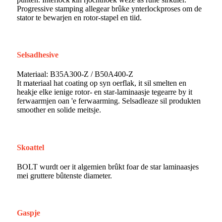
Progressive stamping allegear brûke ynterlockproses om de
stator te bewarjen en rotor-stapel en tiid.
Selsadhesive
Materiaal: B35A300-Z / B50A400-Z
It materiaal hat coating op syn oerflak, it sil smelten en
heakje elke ienige rotor- en star-laminaasje tegearre by it
ferwaarmjen oan 'e ferwaarming. Selsadleaze sil produkten
smoother en solide meitsje.
Skoattel
BOLT wurdt oer it algemien brûkt foar de star laminaasjes
mei gruttere bûtenste diameter.
Gaspje