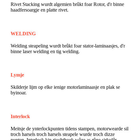
Rivet Stacking wurdt algemien brûkt foar Rotor, d'r binne
haadfersoargje en platte rivet.
WELDING
Welding steapeling wurdt brûkt foar stator-laminaasjes, d'r
binne laser welding en tig welding.
Lymje
Skilderje lijm op elke ienige motorlaminaasje en plak se
byinoar.
Interlock
Meitsje de ynterlockpunten tidens stampen, motorwearde sil
troch harsels troch harsels steapele wurde troch dizze
punten. Interlock kin rjochthoek wêze as rûne sirkulêr.