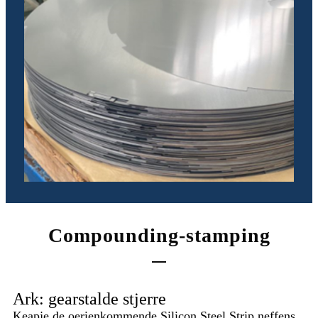
Compounding-stamping
Ark: gearstalde stjerre
Keapje de oerienkommende Silicon Steel Strip neffens