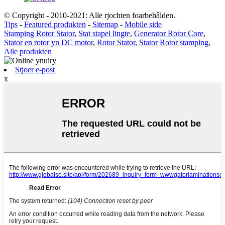
© Copyright - 2010-2021: Alle rjochten foarbehâlden.
Tips
-
Featured produkten
-
Sitemap
-
Mobile side
Stamping Rotor Stator
,
Stat stapel lingte
,
Generator Rotor Core
,
Stator en rotor yn DC motor
,
Rotor Stator
,
Stator Rotor stamping
,
Alle produkten
Stjoer e-post
x