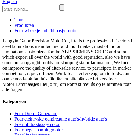
English
Thús
Produkten
Foar wikselje ûnhâldmasjylmotor
Jiangyin Gator Precision Mold Co., Ltd is the professional Electrical
steel laminations manufacturer and mold maker, most of motor
laminations customized for the ABB,SIEMENS,CRRC and so on
which export all over the world with good reputation, also we have
some non-copyright molds for stamping stator laminations,We focus
on improve the quality of after-sales service, to participate in market
competition, rapid, efficient Wurk foar nei ferkeap, om te foldwaan
oan 'e needsaak fan húshâldlike en bûtenlânske brûkers foar
Motor Laminaasjes Fiel jo frij om kontakt mei ús op te nimmen foar
alle fragen.
Kategoryen
Foar Diesel Generator
Foar elektryske oandreaune auto's-hybride auto's
Foar lift traktaasjemotor
Foar hege spanningmotor