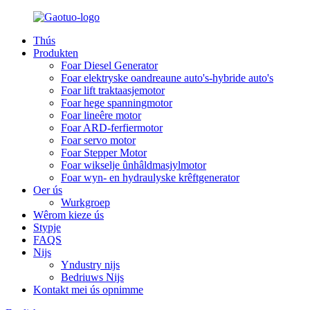
Thús
Produkten
Foar Diesel Generator
Foar elektryske oandreaune auto's-hybride auto's
Foar lift traktaasjemotor
Foar hege spanningmotor
Foar lineêre motor
Foar ARD-ferfiermotor
Foar servo motor
Foar Stepper Motor
Foar wikselje ûnhâldmasjylmotor
Foar wyn- en hydraulyske krêftgenerator
Oer ús
Wurkgroep
Wêrom kieze ús
Stypje
FAQS
Nijs
Yndustry nijs
Bedriuws Nijs
Kontakt mei ús opnimme