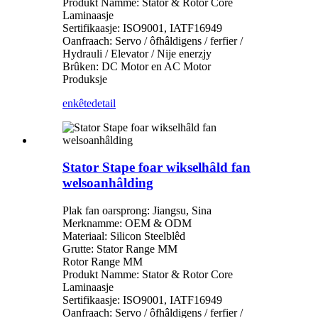
Produkt Namme: Stator & Rotor Core
Laminaasje
Sertifikaasje: ISO9001, IATF16949
Oanfraach: Servo / ôfhâldigens / ferfier /
Hydrauli / Elevator / Nije enerzjy
Brûken: DC Motor en AC Motor
Produksje
enkête
detail
Stator Stape foar wikselhâld fan
welsoanhâlding
Plak fan oarsprong: Jiangsu, Sina
Merknamme: OEM & ODM
Materiaal: Silicon Steelblêd
Grutte: Stator Range MM
Rotor Range MM
Produkt Namme: Stator & Rotor Core
Laminaasje
Sertifikaasje: ISO9001, IATF16949
Oanfraach: Servo / ôfhâldigens / ferfier /