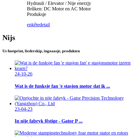
Hydrauli / Elevator / Nije enerzjy
Brûken: DC Motor en AC Motor
Produksje
enkête
detail
Nijs
Us fuotprint, liederskip, ingoaasje, produkten
24-10-26
Wat is de funksje fan 'e stasjon motor dat ik ...
23-04-23
In nije fabryk fêstige - Gator P ...