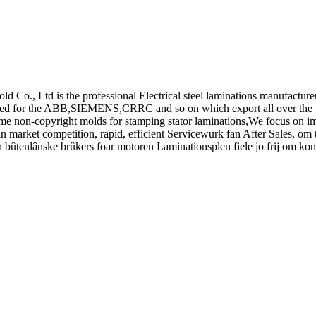
ld Co., Ltd is the professional Electrical steel laminations manufactur
zed for the ABB,SIEMENS,CRRC and so on which export all over the 
me non-copyright molds for stamping stator laminations,We focus on imp
e in market competition, rapid, efficient Servicewurk fan After Sales, om
 bûtenlânske brûkers foar motoren Laminationsplen fiele jo frij om ko