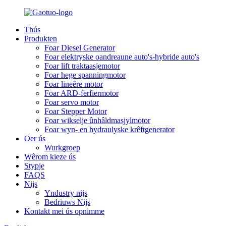
Thús
Produkten
Foar Diesel Generator
Foar elektryske oandreaune auto's-hybride auto's
Foar lift traktaasjemotor
Foar hege spanningmotor
Foar lineêre motor
Foar ARD-ferfiermotor
Foar servo motor
Foar Stepper Motor
Foar wikselje ûnhâldmasjylmotor
Foar wyn- en hydraulyske krêftgenerator
Oer ús
Wurkgroep
Wêrom kieze ús
Stypje
FAQS
Nijs
Yndustry nijs
Bedriuws Nijs
Kontakt mei ús opnimme