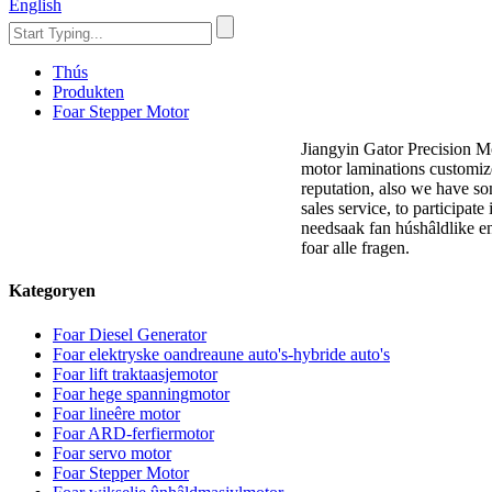
English
Thús
Produkten
Foar Stepper Motor
Jiangyin Gator Precision Mo
motor laminations customi
reputation, also we have so
sales service, to participat
needsaak fan húshâldlike en
foar alle fragen.
Kategoryen
Foar Diesel Generator
Foar elektryske oandreaune auto's-hybride auto's
Foar lift traktaasjemotor
Foar hege spanningmotor
Foar lineêre motor
Foar ARD-ferfiermotor
Foar servo motor
Foar Stepper Motor