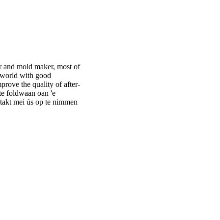
er and mold maker, most of
world with good
rove the quality of after-
 te foldwaan oan 'e
ntakt mei ús op te nimmen