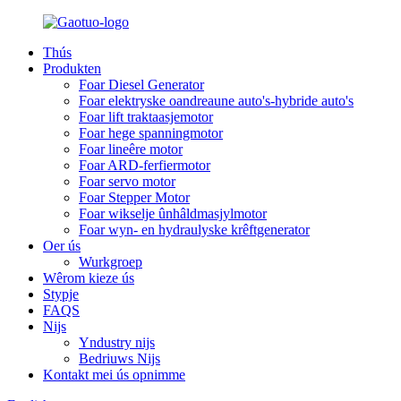
Thús
Produkten
Foar Diesel Generator
Foar elektryske oandreaune auto's-hybride auto's
Foar lift traktaasjemotor
Foar hege spanningmotor
Foar lineêre motor
Foar ARD-ferfiermotor
Foar servo motor
Foar Stepper Motor
Foar wikselje ûnhâldmasjylmotor
Foar wyn- en hydraulyske krêftgenerator
Oer ús
Wurkgroep
Wêrom kieze ús
Stypje
FAQS
Nijs
Yndustry nijs
Bedriuws Nijs
Kontakt mei ús opnimme