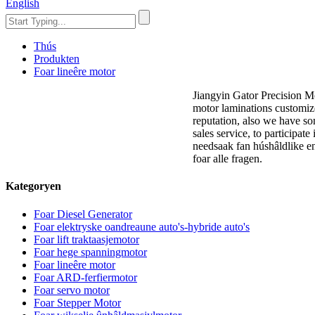
English
Thús
Produkten
Foar lineêre motor
Jiangyin Gator Precision Mo
motor laminations customi
reputation, also we have so
sales service, to participat
needsaak fan húshâldlike en
foar alle fragen.
Kategoryen
Foar Diesel Generator
Foar elektryske oandreaune auto's-hybride auto's
Foar lift traktaasjemotor
Foar hege spanningmotor
Foar lineêre motor
Foar ARD-ferfiermotor
Foar servo motor
Foar Stepper Motor