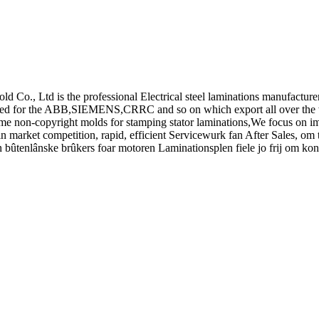
ld Co., Ltd is the professional Electrical steel laminations manufactur
zed for the ABB,SIEMENS,CRRC and so on which export all over the 
me non-copyright molds for stamping stator laminations,We focus on imp
e in market competition, rapid, efficient Servicewurk fan After Sales, om
 bûtenlânske brûkers foar motoren Laminationsplen fiele jo frij om ko