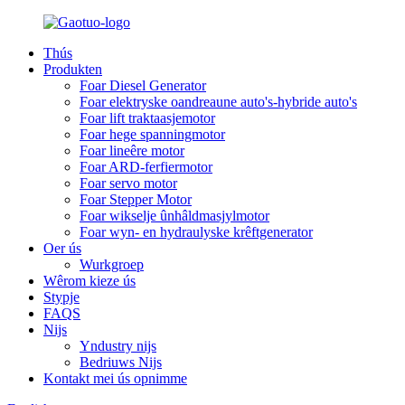
Thús
Produkten
Foar Diesel Generator
Foar elektryske oandreaune auto's-hybride auto's
Foar lift traktaasjemotor
Foar hege spanningmotor
Foar lineêre motor
Foar ARD-ferfiermotor
Foar servo motor
Foar Stepper Motor
Foar wikselje ûnhâldmasjylmotor
Foar wyn- en hydraulyske krêftgenerator
Oer ús
Wurkgroep
Wêrom kieze ús
Stypje
FAQS
Nijs
Yndustry nijs
Bedriuws Nijs
Kontakt mei ús opnimme