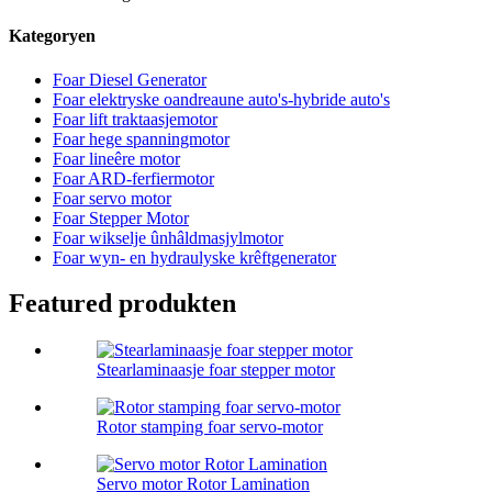
Kategoryen
Foar Diesel Generator
Foar elektryske oandreaune auto's-hybride auto's
Foar lift traktaasjemotor
Foar hege spanningmotor
Foar lineêre motor
Foar ARD-ferfiermotor
Foar servo motor
Foar Stepper Motor
Foar wikselje ûnhâldmasjylmotor
Foar wyn- en hydraulyske krêftgenerator
Featured produkten
Stearlaminaasje foar stepper motor
Rotor stamping foar servo-motor
Servo motor Rotor Lamination