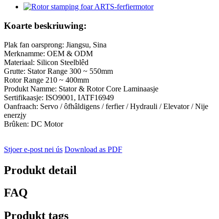
Koarte beskriuwing:
Plak fan oarsprong: Jiangsu, Sina
Merknamme: OEM & ODM
Materiaal: Silicon Steelblêd
Grutte: Stator Range 300 ~ 550mm
Rotor Range 210 ~ 400mm
Produkt Namme: Stator & Rotor Core Laminaasje
Sertifikaasje: ISO9001, IATF16949
Oanfraach: Servo / ôfhâldigens / ferfier / Hydrauli / Elevator / Nije
enerzjy
Brûken: DC Motor
Stjoer e-post nei ús
Download as PDF
Produkt detail
FAQ
Produkt tags