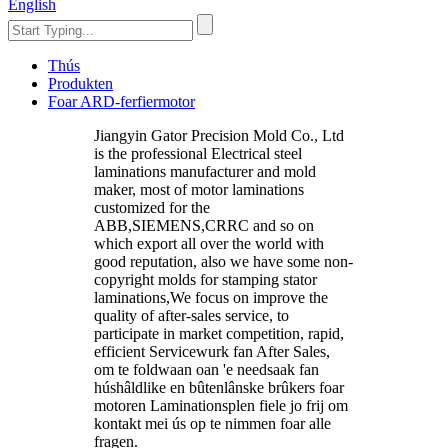
English
Thús
Produkten
Foar ARD-ferfiermotor
Jiangyin Gator Precision Mold Co., Ltd
is the professional Electrical steel
laminations manufacturer and mold
maker, most of motor laminations
customized for the
ABB,SIEMENS,CRRC and so on
which export all over the world with
good reputation, also we have some non-
copyright molds for stamping stator
laminations,We focus on improve the
quality of after-sales service, to
participate in market competition, rapid,
efficient Servicewurk fan After Sales,
om te foldwaan oan 'e needsaak fan
húshâldlike en bûtenlânske brûkers foar
motoren Laminationsplen fiele jo frij om
kontakt mei ús op te nimmen foar alle
fragen.