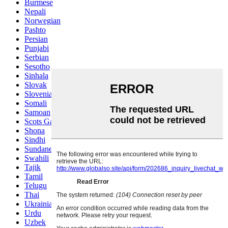
Burmese
Nepali
Norwegian
Pashto
Persian
Punjabi
Serbian
Sesotho
Sinhala
Slovak
Slovenian
Somali
Samoan
Scots Gaelic
Shona
Sindhi
Sundanese
Swahili
Tajik
Tamil
Telugu
Thai
Ukrainian
Urdu
Uzbek