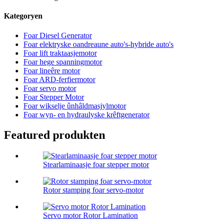
Kategoryen
Foar Diesel Generator
Foar elektryske oandreaune auto's-hybride auto's
Foar lift traktaasjemotor
Foar hege spanningmotor
Foar lineêre motor
Foar ARD-ferfiermotor
Foar servo motor
Foar Stepper Motor
Foar wikselje ûnhâldmasjylmotor
Foar wyn- en hydraulyske krêftgenerator
Featured produkten
Stearlaminaasje foar stepper motor
Rotor stamping foar servo-motor
Servo motor Rotor Lamination