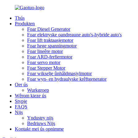
Thús
Produkten
Foar Diesel Generator
Foar elektryske oandreaune auto's-hybride auto's
Foar lift traktaasjemotor
Foar hege spanningmotor
Foar lineêre motor
Foar ARD-ferfiermotor
Foar servo motor
Foar Stepper Motor
Foar wikselje ûnhâldmasjylmotor
Foar wyn- en hydraulyske krêftgenerator
Oer ús
Wurkgroep
Wêrom kieze ús
Stypje
FAQS
Nijs
Yndustry nijs
Bedriuws Nijs
Kontakt mei ús opnimme