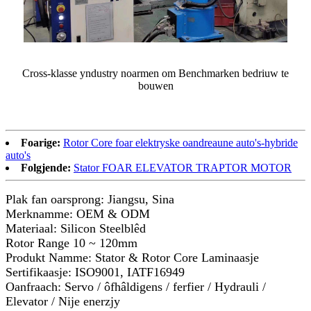
Cross-klasse yndustry noarmen om Benchmarken bedriuw te
bouwen
Foarige:
Rotor Core foar elektryske oandreaune auto's-hybride
auto's
Folgjende:
Stator FOAR ELEVATOR TRAPTOR MOTOR
Plak fan oarsprong: Jiangsu, Sina
Merknamme: OEM & ODM
Materiaal: Silicon Steelblêd
Rotor Range 10 ~ 120mm
Produkt Namme: Stator & Rotor Core Laminaasje
Sertifikaasje: ISO9001, IATF16949
Oanfraach: Servo / ôfhâldigens / ferfier / Hydrauli /
Elevator / Nije enerzjy