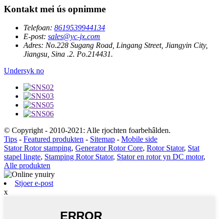
Kontakt mei ús opnimme
Telefoan:
8619539944134
E-post:
sales@yc-jx.com
Adres:
No.228 Sugang Road, Lingang Street, Jiangyin City,
Jiangsu, Sina .2. Po.214431.
Undersyk no
© Copyright - 2010-2021: Alle rjochten foarbehâlden.
Tips
-
Featured produkten
-
Sitemap
-
Mobile side
Stator Rotor stamping
,
Generator Rotor Core
,
Rotor Stator
,
Stat
stapel lingte
,
Stamping Rotor Stator
,
Stator en rotor yn DC motor
,
Alle produkten
Stjoer e-post
x